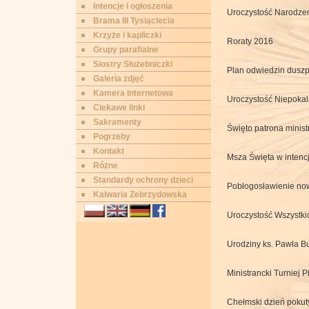
Intencje i ogłoszenia
Uroczystość Narodze
Brama III Tysiąclecia
Krzyże i kapliczki
Roraty 2016
Grupy parafialne
Siostry Służebniczki
Plan odwiedzin duszp
Galeria zdjęć
Kamera internetowa
Uroczystość Niepoka
Ciekawe linki
Sakramenty
Święto patrona minist
Pogrzeby
Kontakt
Msza Święta w intencj
Różne
Standardy ochrony dzieci
Pobłogosławienie no
Kalwaria Zebrzydowska
Uroczystość Wszystki
Urodziny ks. Pawła B
Ministrancki Turniej 
Chełmski dzień pokut