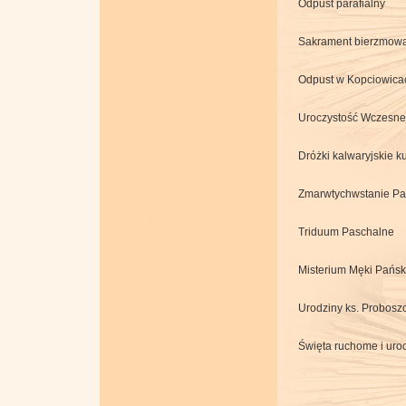
Odpust parafialny
Sakrament bierzmow
Odpust w Kopciowica
Uroczystość Wczesnej
Dróżki kalwaryjskie ku
Zmarwtychwstanie Pa
Triduum Paschalne
Misterium Męki Pańsk
Urodziny ks. Probosz
Święta ruchome i uroc