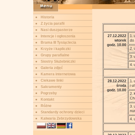
Historia
Z życia parafii
Nasi duszpasterze
27.12.2022
1. 
Intencje i ogłoszenia
wtorek
do
Brama III Tysiąclecia
godz. 10.00
2. 
Krzyże i kapliczki
Grupy parafialne
3. 
Siostry Służebniczki
4. 
Galeria zdjęć
Kamera internetowa
Ciekawe linki
28.12.2022
1. 
środa
i u
Sakramenty
godz. 10.00
Pogrzeby
2. 
Ch
Kontakt
Różne
3. 
nu
Standardy ochrony dzieci
Kalwaria Zebrzydowska
4. 