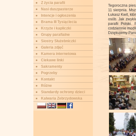
Z życia parafii
Tegoroczna pies
Nasi duszpasterze
11 sierpnia. Msz
Łukasz Kwit, któ
Intencje i ogłoszenia
osób. Jak zwykle
Brama III Tysiąclecia
parafii Polski.
Krzyże i kapliczki
codziennie modlił
Dziękujemy Panu 
Grupy parafialne
Siostry Służebniczki
Galeria zdjęć
Kamera internetowa
Ciekawe linki
Sakramenty
Pogrzeby
Kontakt
Różne
Standardy ochrony dzieci
Kalwaria Zebrzydowska