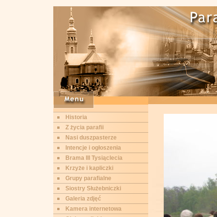
Historia
Z życia parafii
Nasi duszpasterze
Intencje i ogłoszenia
Brama III Tysiąclecia
Krzyże i kapliczki
Grupy parafialne
Siostry Służebniczki
Galeria zdjęć
Kamera internetowa