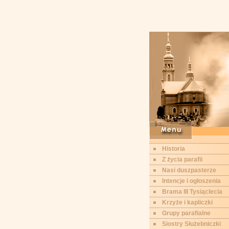
Historia
Z życia parafii
Nasi duszpasterze
Intencje i ogłoszenia
Brama III Tysiąclecia
Krzyże i kapliczki
Grupy parafialne
Siostry Służebniczki