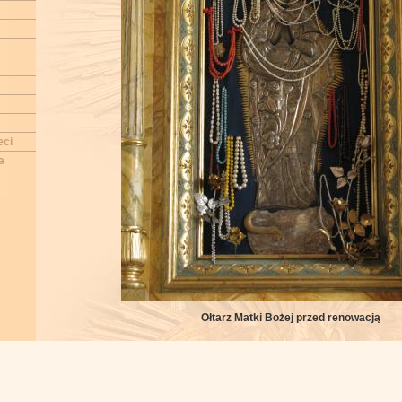
eci
a
Ołtarz Matki Bożej przed renowacją