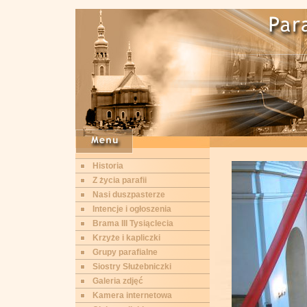
Historia
Z życia parafii
Nasi duszpasterze
Intencje i ogłoszenia
Brama III Tysiąclecia
Krzyże i kapliczki
Grupy parafialne
Siostry Służebniczki
Galeria zdjęć
Kamera internetowa