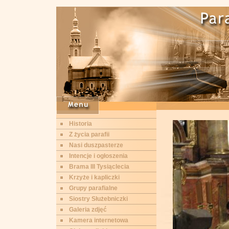
Historia
Z życia parafii
Nasi duszpasterze
Intencje i ogłoszenia
Brama III Tysiąclecia
Krzyże i kapliczki
Grupy parafialne
Siostry Służebniczki
Galeria zdjęć
Kamera internetowa